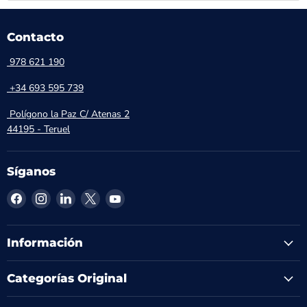
Contacto
978 621 190
+34 693 595 739
Polígono la Paz C/ Atenas 2
44195 - Teruel
Síganos
Encuéntrenos
Encuéntrenos
Encuéntrenos
Encuéntrenos
Encuéntrenos
en
en
en
en
en
Facebook
Instagram
LinkedIn
X
YouTube
Información
Categorías Original