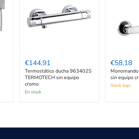
Termostático
Monomando
ducha
ducha
€144,91
€58,18
963402S
Titanium
Termostático ducha 963402S
Monomando 
TERMOTECH
sin
sin
TERMOTECH sin equipo
equipo
sin equipo 
equipo
cromado
cromo
Stock bajo
cromo
En stock