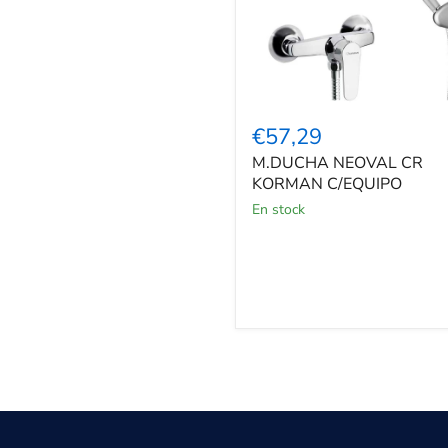
M.DUCHA
NEOVAL
€57,29
CR
M.DUCHA NEOVAL CR
KORMAN
C/EQUIPO
KORMAN C/EQUIPO
En stock