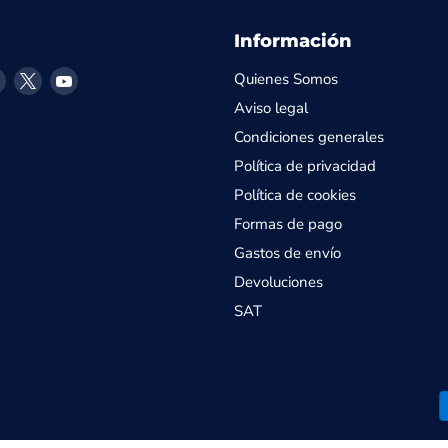
Información
enos
éntrenos
Encuéntrenos
Encuéntrenos
Encuéntrenos
Quienes Somos
en
en
en
Aviso legal
agram
LinkedIn
X
YouTube
Condiciones generales
Política de privacidad
Política de cookies
Formas de pago
Gastos de envío
Devoluciones
SAT