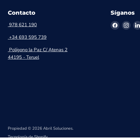
Contacto
Síganos
Encuéntr
Encu
978 621 190
en
en
+34 693 595 739
Facebook
Inst
Polígono la Paz C/ Atenas 2
44195 - Teruel
Propiedad © 2026 Abril Soluciones.
Tecnología de Shopify