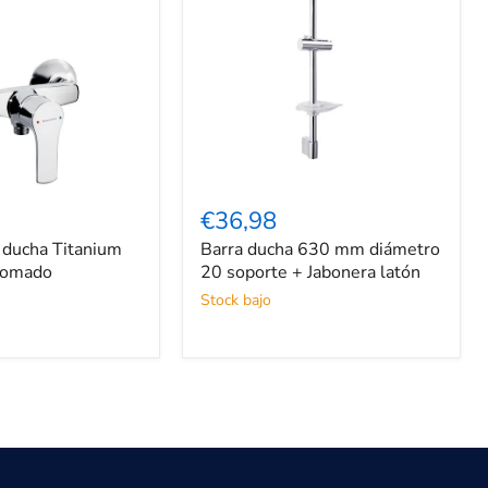
Barra
ducha
€36,98
630
ducha Titanium
Barra ducha 630 mm diámetro
mm
cromado
diámetro
20 soporte + Jabonera latón
20
Stock bajo
soporte
+
Jabonera
latón